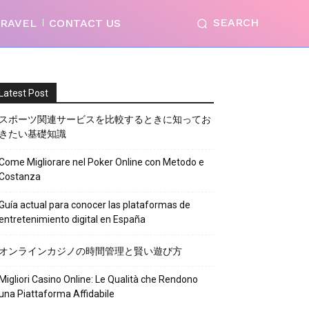
SEARCH
RAVEL
CONTACT US
Latest Post
スポーツ関連サービスを比較するときに知ってお
きたい基礎知識
Come Migliorare nel Poker Online con Metodo e
Costanza
Guía actual para conocer las plataformas de
entretenimiento digital en España
オンラインカジノの時間管理と賢い遊び方
Migliori Casino Online: Le Qualità che Rendono
una Piattaforma Affidabile