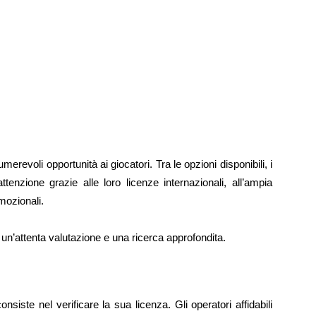
erevoli opportunità ai giocatori. Tra le opzioni disponibili, i
ttenzione grazie alle loro licenze internazionali, all’ampia
omozionali.
e un’attenta valutazione e una ricerca approfondita.
nsiste nel verificare la sua licenza. Gli operatori affidabili