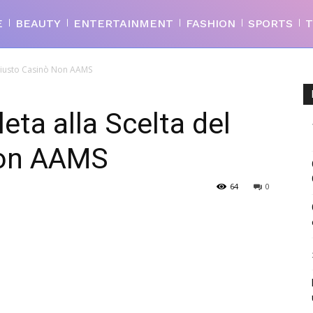
E
BEAUTY
ENTERTAINMENT
FASHION
SPORTS
T
Giusto Casinò Non AAMS
ta alla Scelta del
Non AAMS
64
0